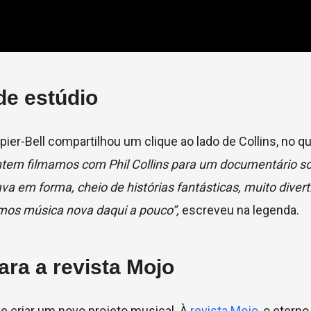
de estúdio
er-Bell compartilhou um clique ao lado de Collins, no qu
tem filmamos com Phil Collins para um documentário so
a em forma, cheio de histórias fantásticas, muito diverti
emos música nova daqui a pouco”,
escreveu na legenda.
ra a revista Mojo
e criar um novo projeto musical. À
revista Mojo
, o eterno