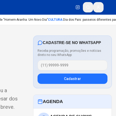
e "Homem-Aranha: Um Novo Dia"
CULTURA
:
Dia dos Pais: passeios diferentes para 
CADASTRE-SE NO WHATSAPP
Receba programação, promoções e notícias
direto no seu WhatsApp
Cadastrar
ou a
esar dos
AGENDA
 breve.