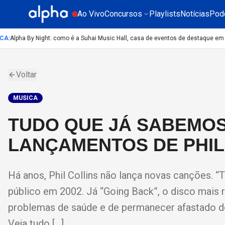
Ao Vivo
Concursos
Playlists
Notícias
Pod
A
:
Alpha By Night: como é a Suhai Music Hall, casa de eventos de destaque em Sã
Voltar
MUSICA
TUDO QUE JÁ SABEMOS
LANÇAMENTOS DE PHIL
Há anos, Phil Collins não lança novas canções. “Te
público em 2002. Já “Going Back”, o disco mais 
problemas de saúde e de permanecer afastado dos
Veja tudo […]