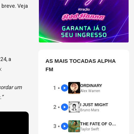
 breve. Veja
24, a
AS MAIS TOCADAS ALPHA
:
FM
ORDINARY
acordar um
1
●
Alex Warren
.”
I JUST MIGHT
2
●
Bruno Mars
THE FATE OF OPHELIA
3
●
Taylor Swift