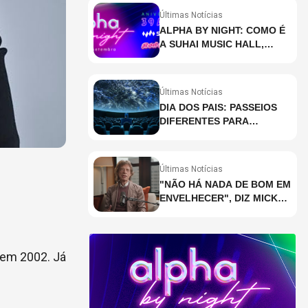
Últimas Notícias
ALPHA BY NIGHT: COMO É
A SUHAI MUSIC HALL,
CASA DE EVENTOS DE
DESTAQUE EM SÃO
PAULO?
Últimas Notícias
DIA DOS PAIS: PASSEIOS
DIFERENTES PARA
CELEBRAR A DATA
Últimas Notícias
"NÃO HÁ NADA DE BOM EM
ENVELHECER", DIZ MICK
JAGGER
o em 2002. Já