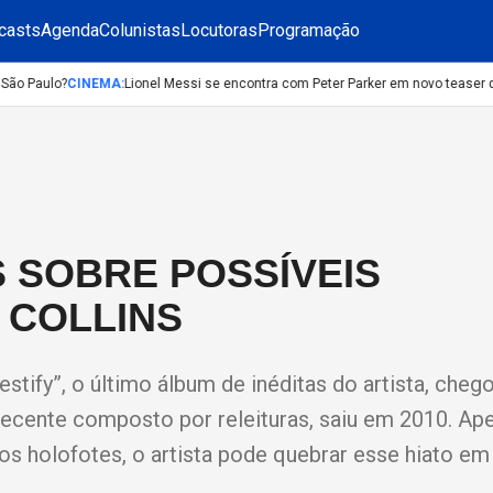
casts
Agenda
Colunistas
Locutoras
Programação
o Paulo?
CINEMA
:
Lionel Messi se encontra com Peter Parker em novo teaser d
 SOBRE POSSÍVEIS
 COLLINS
stify”, o último álbum de inéditas do artista, cheg
recente composto por releituras, saiu em 2010. Ap
 holofotes, o artista pode quebrar esse hiato em