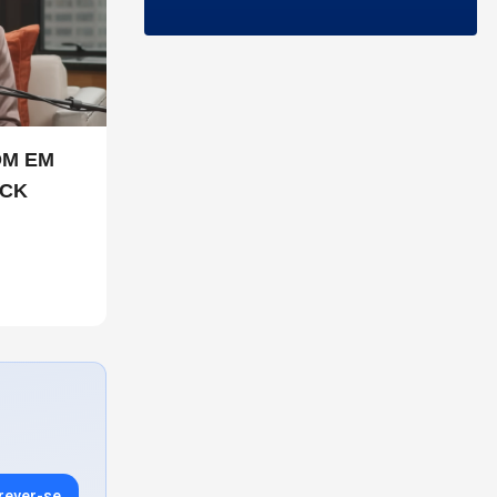
OM EM
ICK
rever-se