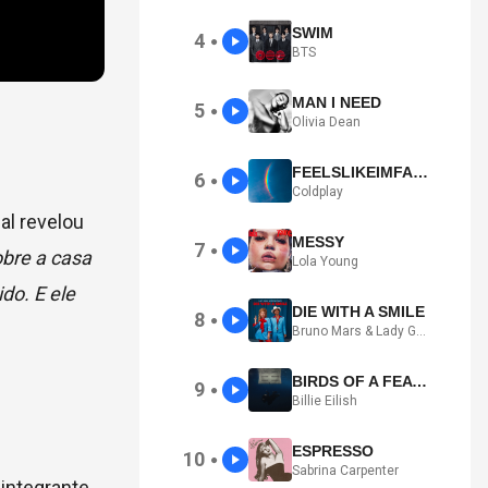
SWIM
4
●
BTS
MAN I NEED
5
●
Olivia Dean
FEELSLIKEIMFALLINGINLOVE
6
●
Coldplay
al revelou
MESSY
7
●
bre a casa
Lola Young
do. E ele
DIE WITH A SMILE
8
●
Bruno Mars & Lady Gaga
BIRDS OF A FEATHER
9
●
Billie Eilish
ESPRESSO
10
●
Sabrina Carpenter
 integrante