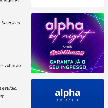
fazer isso.
 a voltar ao
 estúdio,
ram