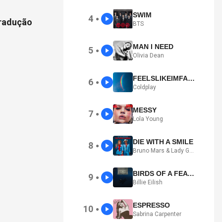
SWIM
4
●
tradução
BTS
MAN I NEED
5
●
Olivia Dean
FEELSLIKEIMFALLINGINLOVE
6
●
Coldplay
MESSY
7
●
Lola Young
DIE WITH A SMILE
8
●
Bruno Mars & Lady Gaga
BIRDS OF A FEATHER
9
●
Billie Eilish
ESPRESSO
10
●
Sabrina Carpenter