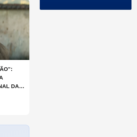
ÃO":
A
NAL DA
LIX