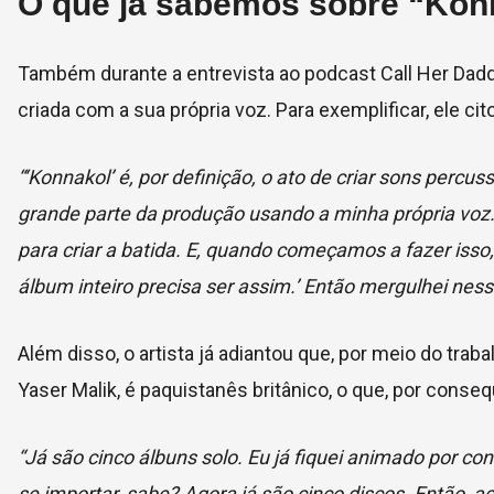
O que já sabemos sobre “Kon
Também durante a entrevista ao podcast Call Her Daddy
criada com a sua própria voz. Para exemplificar, ele ci
“‘Konnakol’ é, por definição, o ato de criar sons percu
grande parte da produção usando a minha própria voz
para criar a batida. E, quando começamos a fazer isso, 
álbum inteiro precisa ser assim.’ Então mergulhei nessa 
Além disso, o artista já adiantou que, por meio do trab
Yaser Malik, é paquistanês britânico, o que, por con
“Já são cinco álbuns solo. Eu já fiquei animado por c
se importar, sabe? Agora já são cinco discos. Então, 