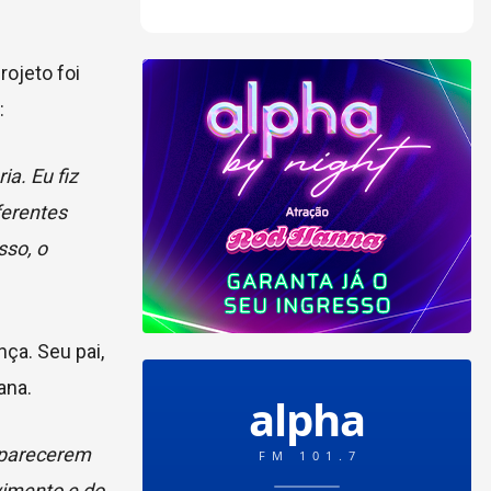
rojeto foi
:
ia. Eu fiz
ferentes
sso, o
nça. Seu pai,
ana.
s parecerem
vimento e do