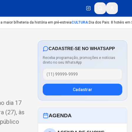
or bilheteria da história em pré-estreia
CULTURA
:
Dia dos Pais: 8 hotéis em SP 
CADASTRE-SE NO WHATSAPP
Receba programação, promoções e notícias
direto no seu WhatsApp
Cadastrar
o dia 17
a (27), às
AGENDA
 público