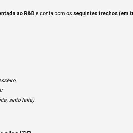
entada ao R&B
e conta com os
seguintes trechos (em 
esseiro
u
ta, sinto falta)