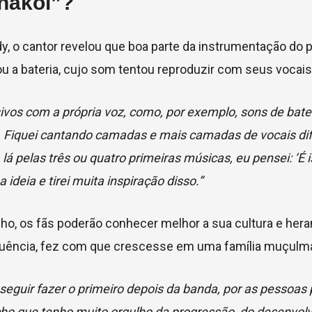
nakol”?
, o cantor revelou que boa parte da instrumentação do p
tou a bateria, cujo som tentou reproduzir com seus vocais
ssivos com a própria voz, como, por exemplo, sons de bater
. Fiquei cantando camadas e mais camadas de vocais di
lá pelas três ou quatro primeiras músicas, eu pensei: ‘É i
ideia e tirei muita inspiração disso.”
alho, os fãs poderão conhecer melhor a sua cultura e hera
sequência, fez com que crescesse em uma família muçulm
onseguir fazer o primeiro depois da banda, por as pessoa
acho que tenho muito orgulho da progressão, do desenvol