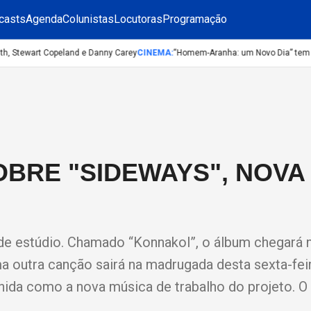
casts
Agenda
Colunistas
Locutoras
Programação
, Stewart Copeland e Danny Carey
CINEMA
:
“Homem-Aranha: um Novo Dia” tem a mai
BRE "SIDEWAYS", NOVA
de estúdio. Chamado “Konnakol”, o álbum chegará n
ma outra canção sairá na madrugada desta sexta-feir
colhida como a nova música de trabalho do projeto. O