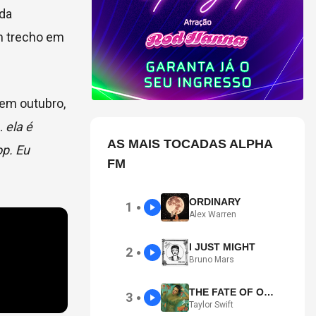
 da
m trecho em
o em outubro,
 ela é
AS MAIS TOCADAS ALPHA
p. Eu
FM
ORDINARY
1
●
Alex Warren
I JUST MIGHT
2
●
Bruno Mars
THE FATE OF OPHELIA
3
●
Taylor Swift