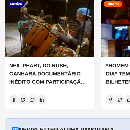
Musica
Cinema
NEIL PEART, DO RUSH,
“HOMEM-
GANHARÁ DOCUMENTÁRIO
DIA” TE
INÉDITO COM PARTICIPAÇÃO
BILHETE
DE CHAD SMITH, STEWART
PRÉ-EST
COPELAND E DANNY CAREY
NEWSLETTER ALPHA PANORAMA