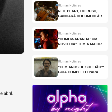
Últimas Notícias
NEIL PEART, DO RUSH,
GANHARÁ DOCUMENTÁRIO
INÉDITO COM
PARTICIPAÇÃO DE CHAD
SMITH, STEWART
Últimas Notícias
COPELAND E DANNY
“HOMEM-ARANHA: UM
CAREY
NOVO DIA” TEM A MAIOR
BILHETERIA DA HISTÓRIA
EM PRÉ-ESTREIA
Últimas Notícias
"CEM ANOS DE SOLIDÃO":
GUIA COMPLETO PARA
ENTENDER A RETA FINAL
DA ADAPTAÇÃO DA
NETFLIX
 abril.