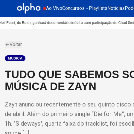
Ao Vivo
Concursos
Playlists
Notícias
Pod
l Peart, do Rush, ganhará documentário inédito com participação de Chad Smith
Voltar
MUSICA
TUDO QUE SABEMOS SO
MÚSICA DE ZAYN
Zayn anunciou recentemente o seu quinto disco 
de abril. Além do primeiro single “Die for Me”, u
1h. "Sideways", quarta faixa do tracklist, foi es
soube […]