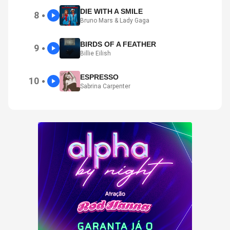
DIE WITH A SMILE
8
●
Bruno Mars & Lady Gaga
BIRDS OF A FEATHER
9
●
Billie Eilish
ESPRESSO
10
●
Sabrina Carpenter