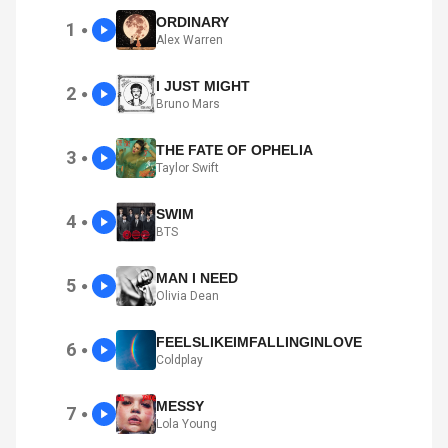
ORDINARY
1
●
Alex Warren
I JUST MIGHT
2
●
Bruno Mars
THE FATE OF OPHELIA
3
●
Taylor Swift
SWIM
4
●
BTS
MAN I NEED
5
●
Olivia Dean
FEELSLIKEIMFALLINGINLOVE
6
●
Coldplay
MESSY
7
●
Lola Young