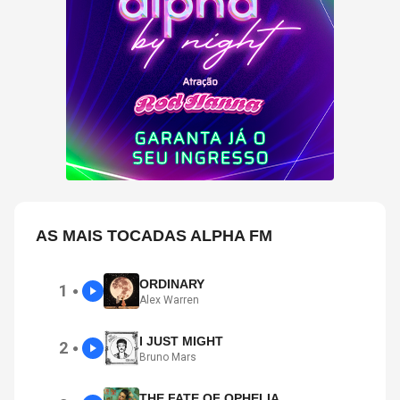
AS MAIS TOCADAS ALPHA FM
ORDINARY
1
●
Alex Warren
I JUST MIGHT
2
●
Bruno Mars
THE FATE OF OPHELIA