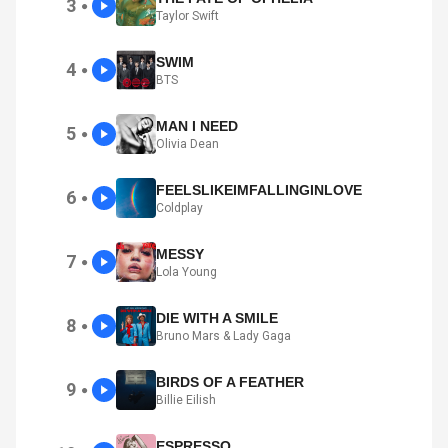
3
●
Taylor Swift
SWIM
4
●
BTS
MAN I NEED
5
●
Olivia Dean
FEELSLIKEIMFALLINGINLOVE
6
●
Coldplay
MESSY
7
●
Lola Young
DIE WITH A SMILE
8
●
Bruno Mars & Lady Gaga
BIRDS OF A FEATHER
9
●
Billie Eilish
ESPRESSO