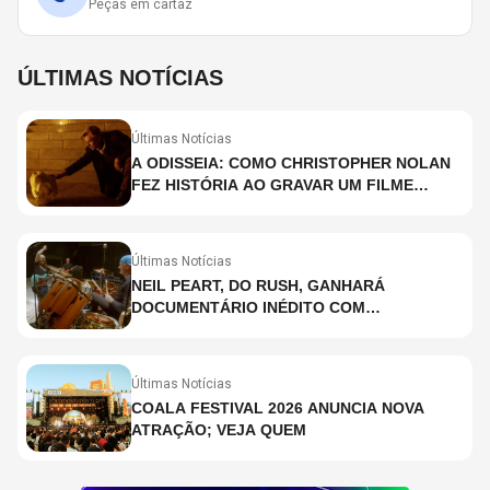
Peças em cartaz
ÚLTIMAS NOTÍCIAS
Últimas Notícias
A ODISSEIA: COMO CHRISTOPHER NOLAN
FEZ HISTÓRIA AO GRAVAR UM FILME
INTEIRAMENTE EM IMAX E O QUE ISSO
SIGNIFICA
Últimas Notícias
NEIL PEART, DO RUSH, GANHARÁ
DOCUMENTÁRIO INÉDITO COM
PARTICIPAÇÃO DE CHAD SMITH, STEWART
COPELAND E DANNY CAREY
Últimas Notícias
COALA FESTIVAL 2026 ANUNCIA NOVA
ATRAÇÃO; VEJA QUEM