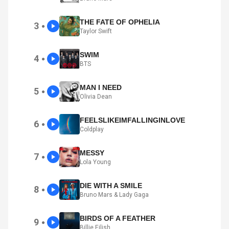
THE FATE OF OPHELIA
3
●
Taylor Swift
SWIM
4
●
BTS
MAN I NEED
5
●
Olivia Dean
FEELSLIKEIMFALLINGINLOVE
6
●
Coldplay
MESSY
7
●
Lola Young
DIE WITH A SMILE
8
●
Bruno Mars & Lady Gaga
BIRDS OF A FEATHER
9
●
Billie Eilish