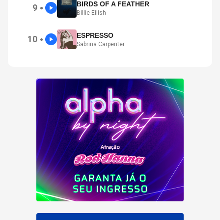
BIRDS OF A FEATHER
9
●
Billie Eilish
ESPRESSO
10
●
Sabrina Carpenter