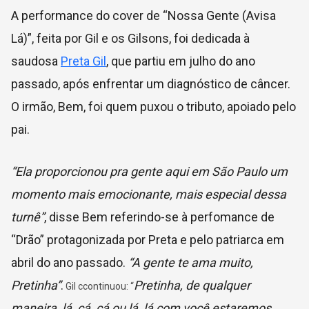
A performance do cover de “Nossa Gente (Avisa
Lá)”, feita por Gil e os Gilsons, foi dedicada à
saudosa
Preta Gil
, que partiu em julho do ano
passado, após enfrentar um diagnóstico de câncer.
O irmão, Bem, foi quem puxou o tributo, apoiado pelo
pai.
“Ela proporcionou pra gente aqui em São Paulo um
momento mais emocionante, mais especial dessa
turnê”
, disse Bem referindo-se à perfomance de
“Drão” protagonizada por Preta e pelo patriarca em
abril do ano passado.
“A gente te ama muito,
Pretinha”
.
Pretinha, de qualquer
Gil ccontinuou: “
maneira, lá, cá, cá ou lá, lá com você estaremos