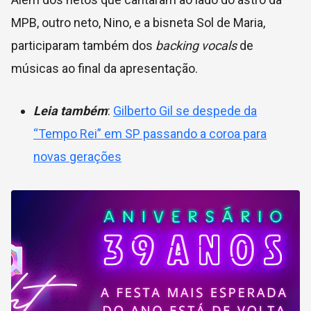
MPB, outro neto, Nino, e a bisneta Sol de Maria,
participaram também dos
backing vocals
de
músicas ao final da apresentação.
Leia também
:
Gilberto Gil se despede da
“Tempo Rei” em SP passando a coroa para
novas gerações