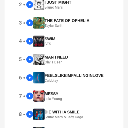
I JUST MIGHT
2
●
Bruno Mars
THE FATE OF OPHELIA
3
●
Taylor Swift
SWIM
4
●
BTS
MAN I NEED
5
●
Olivia Dean
FEELSLIKEIMFALLINGINLOVE
6
●
Coldplay
MESSY
7
●
Lola Young
DIE WITH A SMILE
8
●
Bruno Mars & Lady Gaga