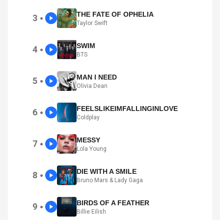
THE FATE OF OPHELIA
3
●
Taylor Swift
SWIM
4
●
BTS
MAN I NEED
5
●
Olivia Dean
FEELSLIKEIMFALLINGINLOVE
6
●
Coldplay
MESSY
7
●
Lola Young
DIE WITH A SMILE
8
●
Bruno Mars & Lady Gaga
BIRDS OF A FEATHER
9
●
Billie Eilish