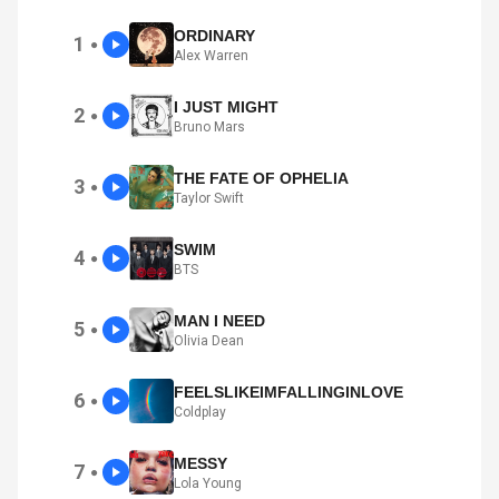
ORDINARY
1
●
Alex Warren
I JUST MIGHT
2
●
Bruno Mars
THE FATE OF OPHELIA
3
●
Taylor Swift
SWIM
4
●
BTS
MAN I NEED
5
●
Olivia Dean
FEELSLIKEIMFALLINGINLOVE
6
●
Coldplay
MESSY
7
●
Lola Young