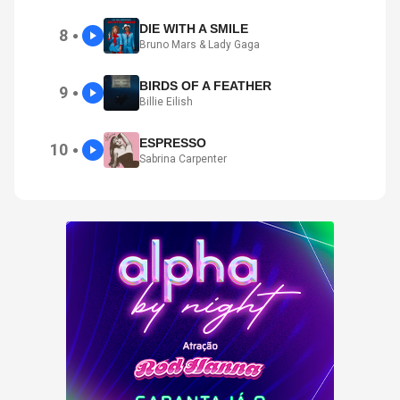
DIE WITH A SMILE
8
●
Bruno Mars & Lady Gaga
BIRDS OF A FEATHER
9
●
Billie Eilish
ESPRESSO
10
●
Sabrina Carpenter