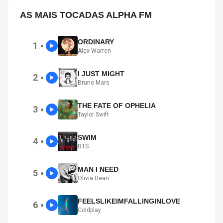
AS MAIS TOCADAS ALPHA FM
ORDINARY
1
●
Alex Warren
I JUST MIGHT
2
●
Bruno Mars
THE FATE OF OPHELIA
3
●
Taylor Swift
SWIM
4
●
BTS
MAN I NEED
5
●
Olivia Dean
FEELSLIKEIMFALLINGINLOVE
6
●
Coldplay