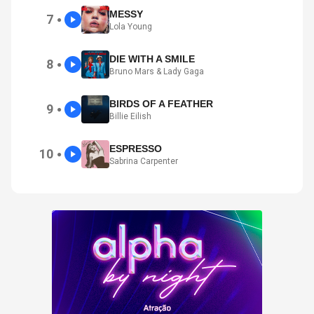
MESSY
7
●
Lola Young
DIE WITH A SMILE
8
●
Bruno Mars & Lady Gaga
BIRDS OF A FEATHER
9
●
Billie Eilish
ESPRESSO
10
●
Sabrina Carpenter