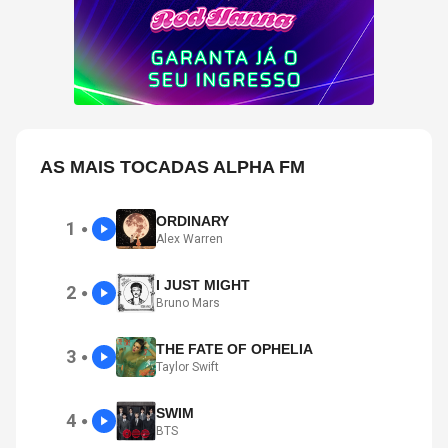
AS MAIS TOCADAS ALPHA FM
ORDINARY
1
●
Alex Warren
I JUST MIGHT
2
●
Bruno Mars
THE FATE OF OPHELIA
3
●
Taylor Swift
SWIM
4
●
BTS