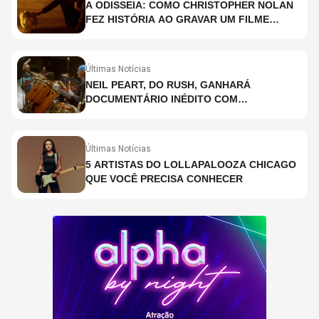
A ODISSEIA: COMO CHRISTOPHER NOLAN
FEZ HISTÓRIA AO GRAVAR UM FILME
INTEIRAMENTE EM IMAX E O QUE ISSO
SIGNIFICA
Últimas Notícias
NEIL PEART, DO RUSH, GANHARÁ
DOCUMENTÁRIO INÉDITO COM
PARTICIPAÇÃO DE CHAD SMITH, STEWART
COPELAND E DANNY CAREY
Últimas Notícias
5 ARTISTAS DO LOLLAPALOOZA CHICAGO
QUE VOCÊ PRECISA CONHECER