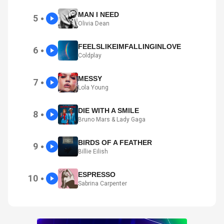
MAN I NEED
5
●
Olivia Dean
FEELSLIKEIMFALLINGINLOVE
6
●
Coldplay
MESSY
7
●
Lola Young
DIE WITH A SMILE
8
●
Bruno Mars & Lady Gaga
BIRDS OF A FEATHER
9
●
Billie Eilish
ESPRESSO
10
●
Sabrina Carpenter