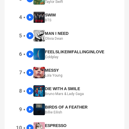
Taylor Swift
SWIM
4
●
BTS
MAN I NEED
5
●
Olivia Dean
FEELSLIKEIMFALLINGINLOVE
6
●
Coldplay
MESSY
7
●
Lola Young
DIE WITH A SMILE
8
●
Bruno Mars & Lady Gaga
BIRDS OF A FEATHER
9
●
Billie Eilish
ESPRESSO
10
●