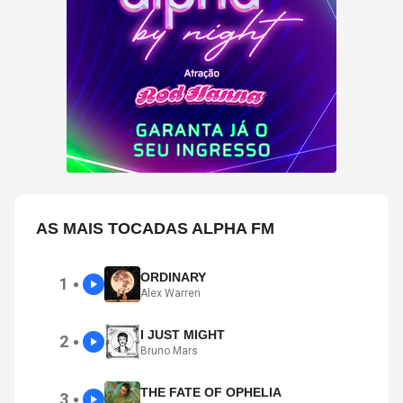
AS MAIS TOCADAS ALPHA FM
ORDINARY
1
●
Alex Warren
I JUST MIGHT
2
●
Bruno Mars
THE FATE OF OPHELIA
3
●