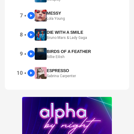
MESSY
7
●
Lola Young
DIE WITH A SMILE
8
●
Bruno Mars & Lady Gaga
BIRDS OF A FEATHER
9
●
Billie Eilish
ESPRESSO
10
●
Sabrina Carpenter