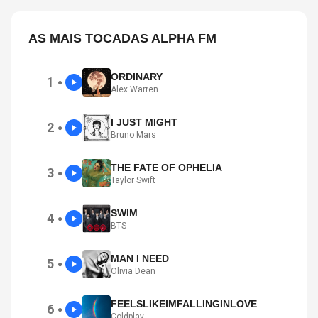
AS MAIS TOCADAS ALPHA FM
ORDINARY
1
●
Alex Warren
I JUST MIGHT
2
●
Bruno Mars
THE FATE OF OPHELIA
3
●
Taylor Swift
SWIM
4
●
BTS
MAN I NEED
5
●
Olivia Dean
FEELSLIKEIMFALLINGINLOVE
6
●
Coldplay