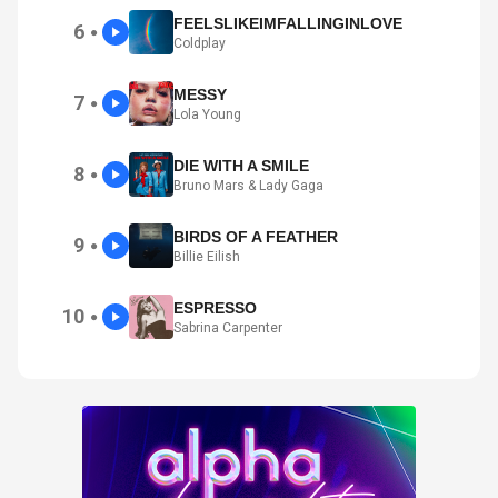
FEELSLIKEIMFALLINGINLOVE
6
●
Coldplay
MESSY
7
●
Lola Young
DIE WITH A SMILE
8
●
Bruno Mars & Lady Gaga
BIRDS OF A FEATHER
9
●
Billie Eilish
ESPRESSO
10
●
Sabrina Carpenter