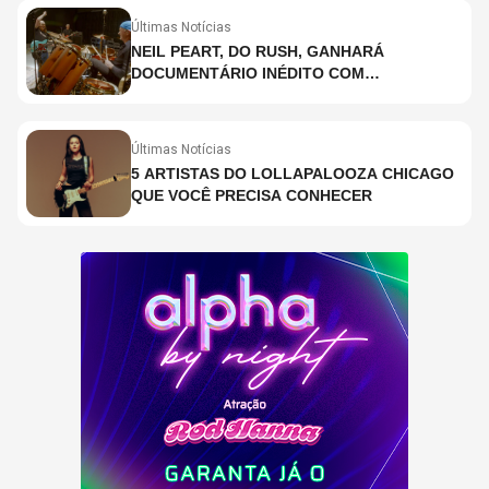
Últimas Notícias
NEIL PEART, DO RUSH, GANHARÁ
DOCUMENTÁRIO INÉDITO COM
PARTICIPAÇÃO DE CHAD SMITH, STEWART
COPELAND E DANNY CAREY
Últimas Notícias
5 ARTISTAS DO LOLLAPALOOZA CHICAGO
QUE VOCÊ PRECISA CONHECER