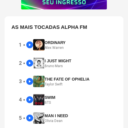
AS MAIS TOCADAS ALPHA FM
ORDINARY
1
●
Alex Warren
I JUST MIGHT
2
●
Bruno Mars
THE FATE OF OPHELIA
3
●
Taylor Swift
SWIM
4
●
BTS
MAN I NEED
5
●
Olivia Dean