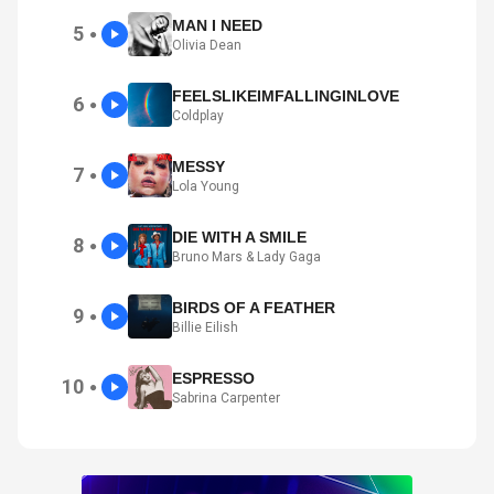
MAN I NEED
5
●
Olivia Dean
FEELSLIKEIMFALLINGINLOVE
6
●
Coldplay
MESSY
7
●
Lola Young
DIE WITH A SMILE
8
●
Bruno Mars & Lady Gaga
BIRDS OF A FEATHER
9
●
Billie Eilish
ESPRESSO
10
●
Sabrina Carpenter