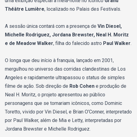
uma exibição especial à meia-noite no icônico
Grand
Théâtre Lumière
, localizado no Palais des Festivals.
A sessão única contará com a presença de
Vin Diesel
,
Michelle Rodriguez
,
Jordana Brewster
,
Neal H. Moritz
e de
Meadow Walker
, filha do falecido astro
Paul Walker
.
O longa que deu início à franquia, lançado em 2001,
mergulhou no universo das corridas clandestinas de Los
Angeles e rapidamente ultrapassou o status de simples
filme de ação. Sob direção de
Rob Cohen
e produção de
Neal H. Moritz
, o projeto apresentou ao público
personagens que se tornariam icônicos, como Dominic
Toretto, vivido por
Vin Diesel
, e Brian O’Conner, interpretado
por
Paul Walker
, além de Mia e Letty, interpretadas por
Jordana Brewster
e
Michelle Rodriguez
.