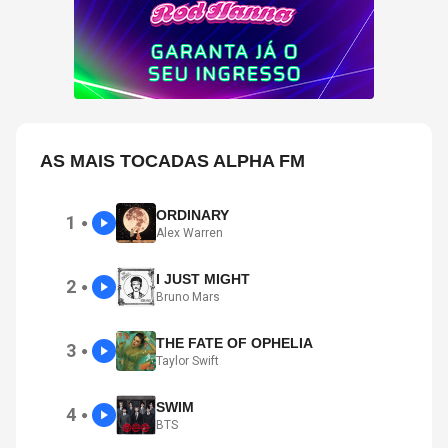
AS MAIS TOCADAS ALPHA FM
ORDINARY
1
●
Alex Warren
I JUST MIGHT
2
●
Bruno Mars
THE FATE OF OPHELIA
3
●
Taylor Swift
SWIM
4
●
BTS