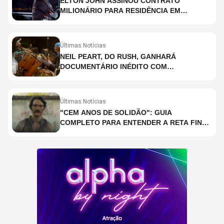
ELTON JOHN ASSINOU CONTRATO
MILIONÁRIO PARA RESIDÊNCIA EM
HOLOGRAMA, DIZ SITE
Últimas Notícias
NEIL PEART, DO RUSH, GANHARÁ
DOCUMENTÁRIO INÉDITO COM
PARTICIPAÇÃO DE CHAD SMITH, STEWART
COPELAND E DANNY CAREY
Últimas Notícias
"CEM ANOS DE SOLIDÃO": GUIA
COMPLETO PARA ENTENDER A RETA FINAL
DA ADAPTAÇÃO DA NETFLIX