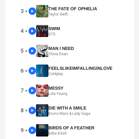
THE FATE OF OPHELIA
3
●
Taylor Swift
SWIM
4
●
BTS
MAN I NEED
5
●
Olivia Dean
FEELSLIKEIMFALLINGINLOVE
6
●
Coldplay
MESSY
7
●
Lola Young
DIE WITH A SMILE
8
●
Bruno Mars & Lady Gaga
BIRDS OF A FEATHER
9
●
Billie Eilish