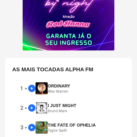
AS MAIS TOCADAS ALPHA FM
ORDINARY
1
●
Alex Warren
I JUST MIGHT
2
●
Bruno Mars
THE FATE OF OPHELIA
3
●
Taylor Swift