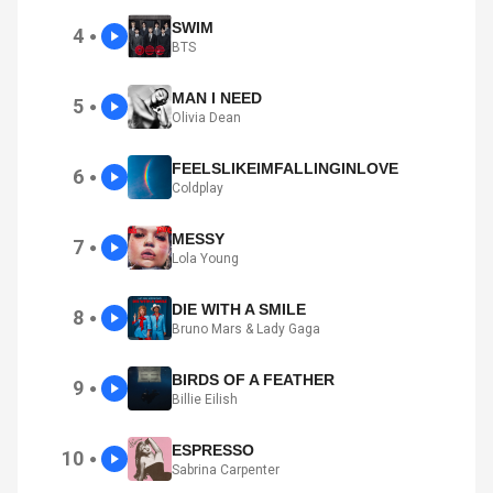
SWIM
4
●
BTS
MAN I NEED
5
●
Olivia Dean
FEELSLIKEIMFALLINGINLOVE
6
●
Coldplay
MESSY
7
●
Lola Young
DIE WITH A SMILE
8
●
Bruno Mars & Lady Gaga
BIRDS OF A FEATHER
9
●
Billie Eilish
ESPRESSO
10
●
Sabrina Carpenter