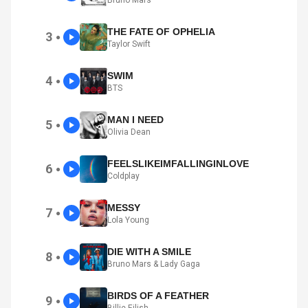
THE FATE OF OPHELIA
3
●
Taylor Swift
SWIM
4
●
BTS
MAN I NEED
5
●
Olivia Dean
FEELSLIKEIMFALLINGINLOVE
6
●
Coldplay
MESSY
7
●
Lola Young
DIE WITH A SMILE
8
●
Bruno Mars & Lady Gaga
BIRDS OF A FEATHER
9
●
Billie Eilish