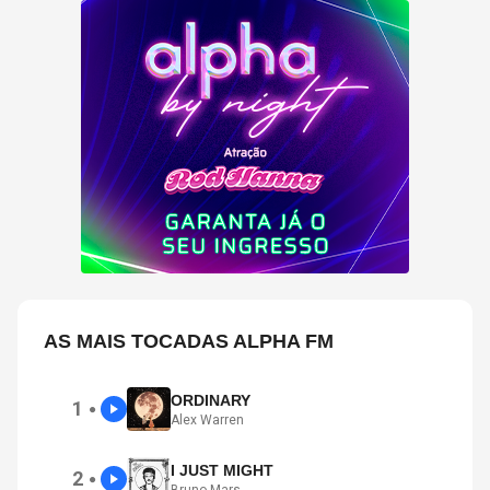
AS MAIS TOCADAS ALPHA FM
ORDINARY
1
●
Alex Warren
I JUST MIGHT
2
●
Bruno Mars