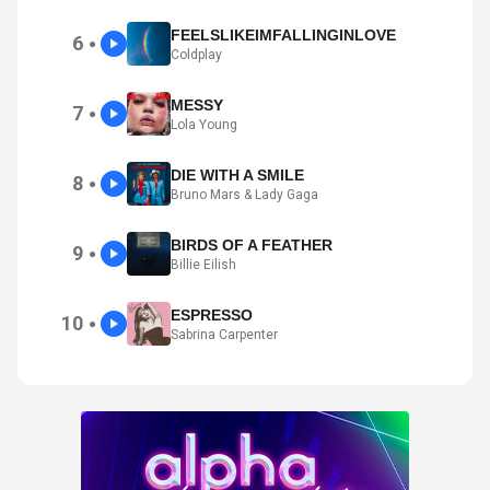
FEELSLIKEIMFALLINGINLOVE
6
●
Coldplay
MESSY
7
●
Lola Young
DIE WITH A SMILE
8
●
Bruno Mars & Lady Gaga
BIRDS OF A FEATHER
9
●
Billie Eilish
ESPRESSO
10
●
Sabrina Carpenter