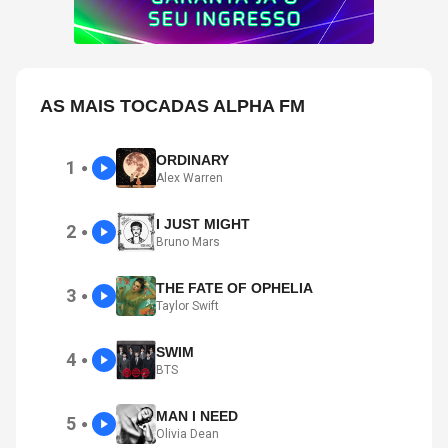
AS MAIS TOCADAS ALPHA FM
ORDINARY
1
●
Alex Warren
I JUST MIGHT
2
●
Bruno Mars
THE FATE OF OPHELIA
3
●
Taylor Swift
SWIM
4
●
BTS
MAN I NEED
5
●
Olivia Dean