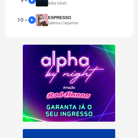
9
●
Billie Eilish
ESPRESSO
10
●
Sabrina Carpenter