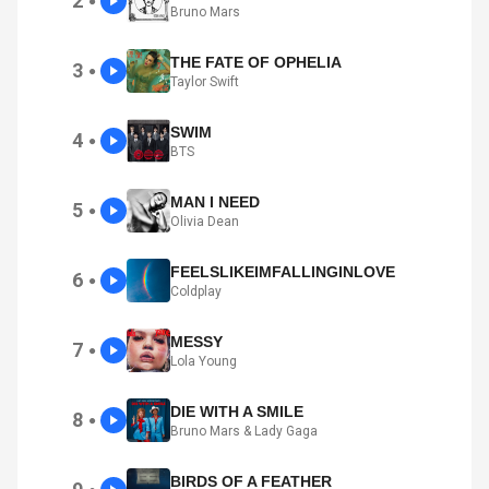
2
●
Bruno Mars
THE FATE OF OPHELIA
3
●
Taylor Swift
SWIM
4
●
BTS
MAN I NEED
5
●
Olivia Dean
FEELSLIKEIMFALLINGINLOVE
6
●
Coldplay
MESSY
7
●
Lola Young
DIE WITH A SMILE
8
●
Bruno Mars & Lady Gaga
BIRDS OF A FEATHER