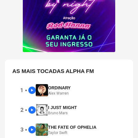
AS MAIS TOCADAS ALPHA FM
ORDINARY
1
●
Alex Warren
I JUST MIGHT
2
●
Bruno Mars
THE FATE OF OPHELIA
3
●
Taylor Swift