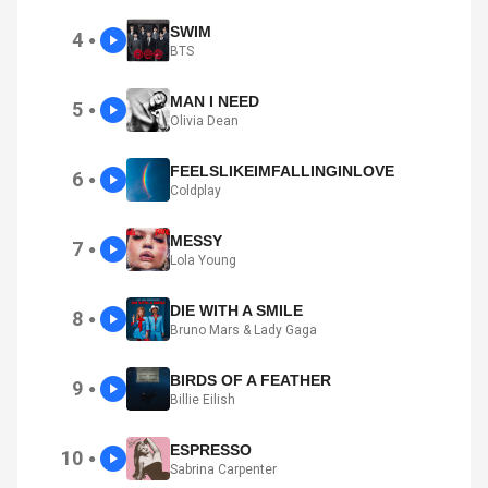
SWIM
4
●
BTS
MAN I NEED
5
●
Olivia Dean
FEELSLIKEIMFALLINGINLOVE
6
●
Coldplay
MESSY
7
●
Lola Young
DIE WITH A SMILE
8
●
Bruno Mars & Lady Gaga
BIRDS OF A FEATHER
9
●
Billie Eilish
ESPRESSO
10
●
Sabrina Carpenter