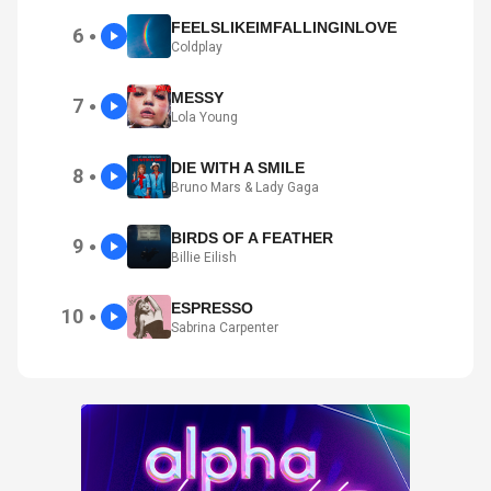
FEELSLIKEIMFALLINGINLOVE
6
●
Coldplay
MESSY
7
●
Lola Young
DIE WITH A SMILE
8
●
Bruno Mars & Lady Gaga
BIRDS OF A FEATHER
9
●
Billie Eilish
ESPRESSO
10
●
Sabrina Carpenter