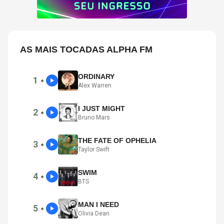
AS MAIS TOCADAS ALPHA FM
ORDINARY
1
●
Alex Warren
I JUST MIGHT
2
●
Bruno Mars
THE FATE OF OPHELIA
3
●
Taylor Swift
SWIM
4
●
BTS
MAN I NEED
5
●
Olivia Dean