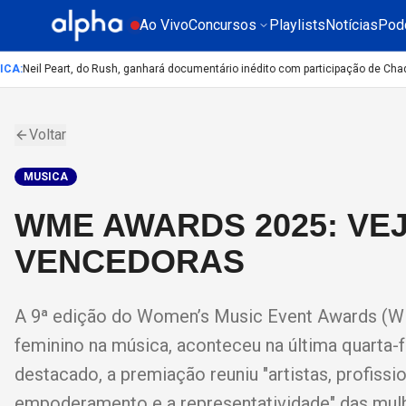
Ao Vivo
Concursos
Playlists
Notícias
Pod
CA
:
Neil Peart, do Rush, ganhará documentário inédito com participação de Chad 
Voltar
MUSICA
WME AWARDS 2025: VEJ
VENCEDORAS
A 9ª edição do Women’s Music Event Awards (WM
feminino na música, aconteceu na última quarta-
destacado, a premiação reuniu "artistas, profissi
empoderamento e a representatividade" das mulhe