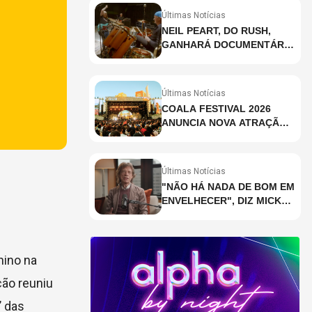
Últimas Notícias
NEIL PEART, DO RUSH,
GANHARÁ DOCUMENTÁRIO
INÉDITO COM
PARTICIPAÇÃO DE CHAD
SMITH, STEWART
Últimas Notícias
COPELAND E DANNY
COALA FESTIVAL 2026
CAREY
ANUNCIA NOVA ATRAÇÃO;
VEJA QUEM
Últimas Notícias
"NÃO HÁ NADA DE BOM EM
ENVELHECER", DIZ MICK
JAGGER
nino na
ão reuniu
”
das