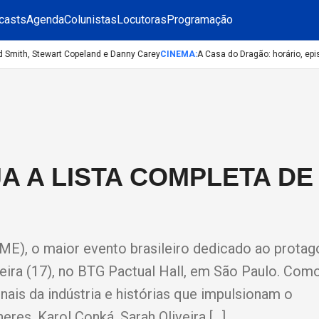
casts
Agenda
Colunistas
Locutoras
Programação
Smith, Stewart Copeland e Danny Carey
CINEMA
:
A Casa do Dragão: horário, episó
A A LISTA COMPLETA DE
E), o maior evento brasileiro dedicado ao prota
feira (17), no BTG Pactual Hall, em São Paulo. Com
onais da indústria e histórias que impulsionam o
res. Karol Conká, Sarah Oliveira […]