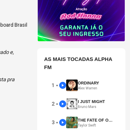
lboard Brasil
ado e,
AS MAIS TOCADAS ALPHA
FM
sta pra
ORDINARY
1
●
Alex Warren
I JUST MIGHT
2
●
Bruno Mars
THE FATE OF OPHELIA
3
●
Taylor Swift