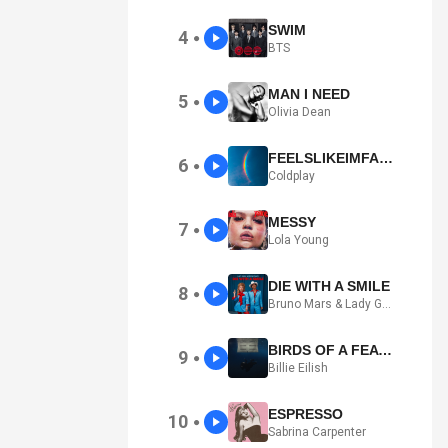
SWIM
4
●
BTS
MAN I NEED
5
●
Olivia Dean
FEELSLIKEIMFALLINGINLOVE
6
●
Coldplay
MESSY
7
●
Lola Young
DIE WITH A SMILE
8
●
Bruno Mars & Lady Gaga
BIRDS OF A FEATHER
9
●
Billie Eilish
ESPRESSO
10
●
Sabrina Carpenter