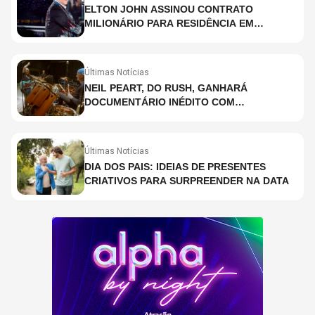
ELTON JOHN ASSINOU CONTRATO
MILIONÁRIO PARA RESIDÊNCIA EM
HOLOGRAMA, DIZ SITE
Últimas Notícias
NEIL PEART, DO RUSH, GANHARÁ
DOCUMENTÁRIO INÉDITO COM
PARTICIPAÇÃO DE CHAD SMITH, STEWART
COPELAND E DANNY CAREY
Últimas Notícias
DIA DOS PAIS: IDEIAS DE PRESENTES
CRIATIVOS PARA SURPREENDER NA DATA