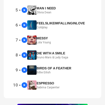
MAN I NEED
5
●
Olivia Dean
FEELSLIKEIMFALLINGINLOVE
6
●
Coldplay
MESSY
7
●
Lola Young
DIE WITH A SMILE
8
●
Bruno Mars & Lady Gaga
BIRDS OF A FEATHER
9
●
Billie Eilish
ESPRESSO
10
●
Sabrina Carpenter