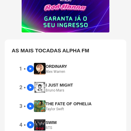
AS MAIS TOCADAS ALPHA FM
ORDINARY
1
●
Alex Warren
I JUST MIGHT
2
●
Bruno Mars
THE FATE OF OPHELIA
3
●
Taylor Swift
SWIM
4
●
BTS