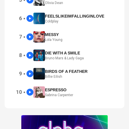
●
Olivia Dean
FEELSLIKEIMFALLINGINLOVE
6
●
Coldplay
MESSY
7
●
Lola Young
DIE WITH A SMILE
8
●
Bruno Mars & Lady Gaga
BIRDS OF A FEATHER
9
●
Billie Eilish
ESPRESSO
10
●
Sabrina Carpenter