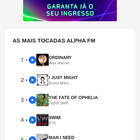
AS MAIS TOCADAS ALPHA FM
ORDINARY
1
●
Alex Warren
I JUST MIGHT
2
●
Bruno Mars
THE FATE OF OPHELIA
3
●
Taylor Swift
SWIM
4
●
BTS
MAN I NEED
5