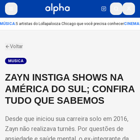
MÚSICA
:
5 artistas do Lollapalooza Chicago que você precisa conhecer
CINEMA
:
Voltar
MUSICA
ZAYN INSTIGA SHOWS NA
AMÉRICA DO SUL; CONFIRA
TUDO QUE SABEMOS
Desde que iniciou sua carreira solo em 2016,
Zayn não realizava turnês. Por questões de
ansiedade e saúde mental, o ex-integrante da