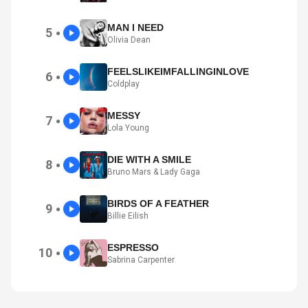
MAN I NEED
5
●
Olivia Dean
FEELSLIKEIMFALLINGINLOVE
6
●
Coldplay
MESSY
7
●
Lola Young
DIE WITH A SMILE
8
●
Bruno Mars & Lady Gaga
BIRDS OF A FEATHER
9
●
Billie Eilish
ESPRESSO
10
●
Sabrina Carpenter