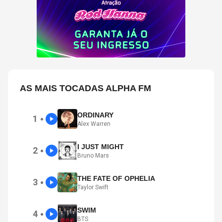
AS MAIS TOCADAS ALPHA FM
ORDINARY
1
●
Alex Warren
I JUST MIGHT
2
●
Bruno Mars
THE FATE OF OPHELIA
3
●
Taylor Swift
SWIM
4
●
BTS