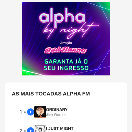
AS MAIS TOCADAS ALPHA FM
ORDINARY
1
●
Alex Warren
I JUST MIGHT
2
●