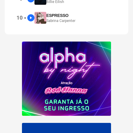
Billie Eilish
ESPRESSO
10
●
Sabrina Carpenter