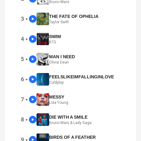
Bruno Mars
THE FATE OF OPHELIA
3
●
Taylor Swift
SWIM
4
●
BTS
MAN I NEED
5
●
Olivia Dean
FEELSLIKEIMFALLINGINLOVE
6
●
Coldplay
MESSY
7
●
Lola Young
DIE WITH A SMILE
8
●
Bruno Mars & Lady Gaga
BIRDS OF A FEATHER
9
●