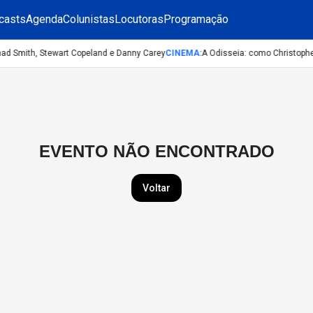
casts
Agenda
Colunistas
Locutoras
Programação
had Smith, Stewart Copeland e Danny Carey
CINEMA
:
A Odisseia: como Christopher
EVENTO NÃO ENCONTRADO
Voltar