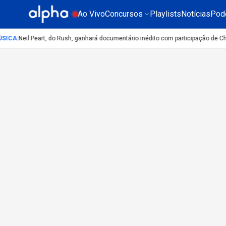
Ao Vivo
Concursos
Playlists
Notícias
Pod
SICA
:
Neil Peart, do Rush, ganhará documentário inédito com participação de C