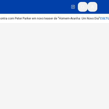
contra com Peter Parker em novo teaser de "Homem-Aranha: Um Novo Dia"
CULTU