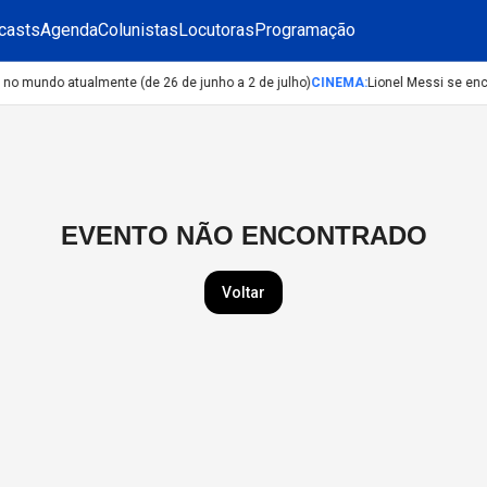
casts
Agenda
Colunistas
Locutoras
Programação
o mundo atualmente (de 26 de junho a 2 de julho)
CINEMA
:
Lionel Messi se en
EVENTO NÃO ENCONTRADO
Voltar