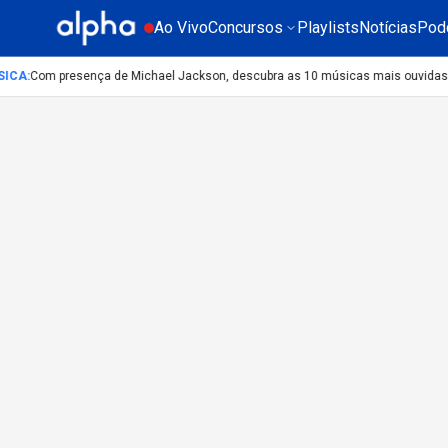
Ao Vivo
Concursos
Playlists
Notícias
Pod
ICA
:
Com presença de Michael Jackson, descubra as 10 músicas mais ouvidas n