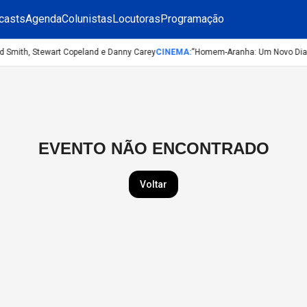
casts
Agenda
Colunistas
Locutoras
Programação
d Smith, Stewart Copeland e Danny Carey
CINEMA
:
“Homem-Aranha: Um Novo Dia”: 
EVENTO NÃO ENCONTRADO
Voltar