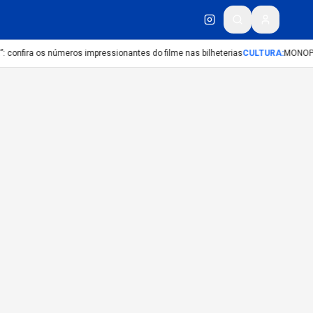
confira os números impressionantes do filme nas bilheterias
CULTURA
:
MONOPO