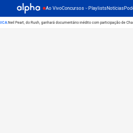
Ao Vivo
Concursos
Playlists
Notícias
Pod
ICA
:
Neil Peart, do Rush, ganhará documentário inédito com participação de Cha