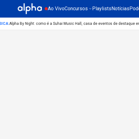
Ao Vivo
Concursos
Playlists
Notícias
Pod
ICA
:
Alpha By Night: como é a Suhai Music Hall, casa de eventos de destaque e