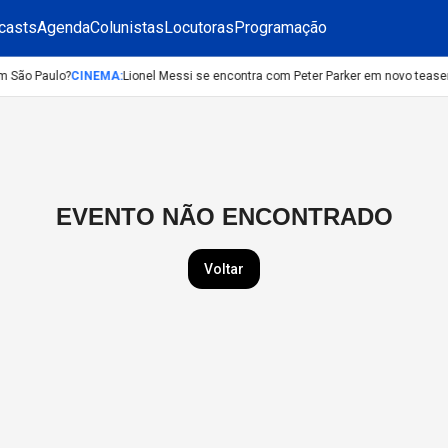
casts
Agenda
Colunistas
Locutoras
Programação
m São Paulo?
CINEMA
:
Lionel Messi se encontra com Peter Parker em novo teas
EVENTO NÃO ENCONTRADO
Voltar