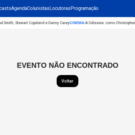
casts
Agenda
Colunistas
Locutoras
Programação
ad Smith, Stewart Copeland e Danny Carey
CINEMA
:
A Odisseia: como Christopher 
EVENTO NÃO ENCONTRADO
Voltar