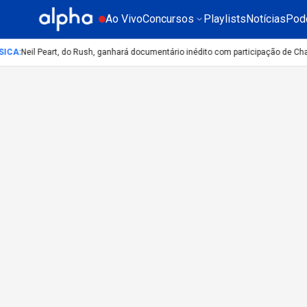
Ao Vivo
Concursos
Playlists
Notícias
Pod
SICA
:
Neil Peart, do Rush, ganhará documentário inédito com participação de Ch